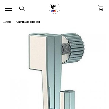
Начало
Окачващи системи