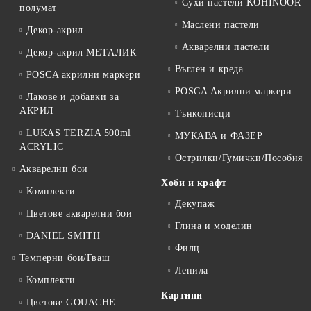
Сухи пастели KOHINOOR
полумат
Маслени пастели
Декор-акрил
Акварелни пастели
Декор-акрил МЕТАЛИК
Въглен и креда
POSCA акрилни маркери
POSCA Акрилни маркери
Лакове и добавки за
АКРИЛ
Тънкописци
LUKAS TERZIA 500ml
МУКАВА и ФАЗЕР
ACRYLIC
Острилки/Гумички/Пособия
Акварелни бои
Хоби и крафт
Комплекти
Декупаж
Цветове акварелни бои
Глина и моделин
DANIEL SMITH
Филц
Темперни бои/Гваш
Лепила
Комплекти
Картини
Цветове GOUACHE