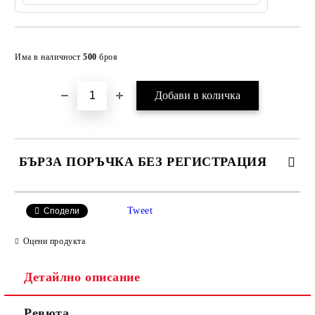
Добави в желани
Има в наличност
500
броя
БЪРЗА ПОРЪЧКА БЕЗ РЕГИСТРАЦИЯ
САМО ПОПЪЛНЕТЕ 4 ПОЛЕТА
Tweet
Сподели
Оцени продукта
Детайлно описание
Ревюта