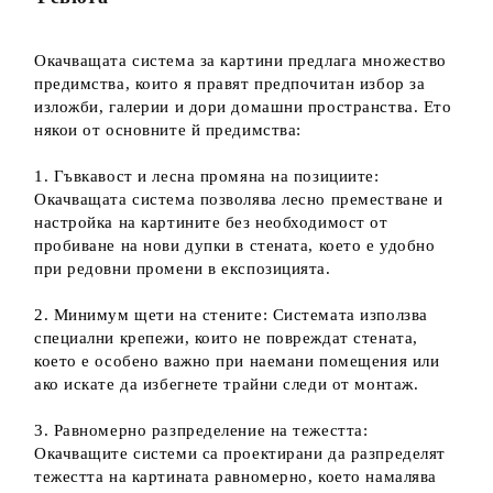
Ние ще се свържем с вас в рамките на работния ден.
Окачващата система за картини предлага множество
предимства, които я правят предпочитан избор за
изложби, галерии и дори домашни пространства. Ето
някои от основните й предимства:
1. Гъвкавост и лесна промяна на позициите:
Окачващата система позволява лесно преместване и
настройка на картините без необходимост от
пробиване на нови дупки в стената, което е удобно
при редовни промени в експозицията.
2. Минимум щети на стените: Системата използва
специални крепежи, които не повреждат стената,
което е особено важно при наемани помещения или
ако искате да избегнете трайни следи от монтаж.
3. Равномерно разпределение на тежестта:
Окачващите системи са проектирани да разпределят
тежестта на картината равномерно, което намалява