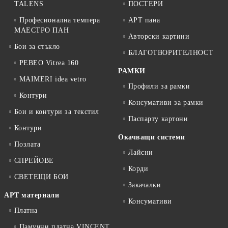
TALENS
ПОСТЕРИ
Професионална темпера
АРТ пана
МАЕСТРО ПАН
Авторски картини
Бои за стъкло
БЛАГОТВОРИТЕЛНОСТ
PEBEO Vitrea 160
РАМКИ
MAIMERI idea vetro
Профили за рамки
Контури
Консумативи за рамки
Бои и контури за текстил
Паспарту картони
Контури
Окачващи системи
Позлата
Лайсни
СПРЕЙОВЕ
Корди
СВЕТЕЩИ БОИ
Закачалки
АРТ материали
Консумативи
Платна
Памучни платна VINCENT