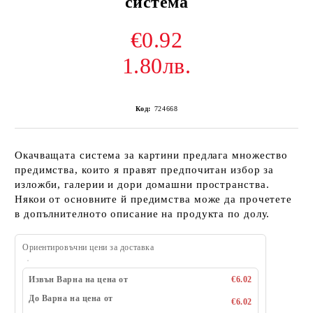
система
€0.92
1.80лв.
Код:
724668
Окачващата система за картини предлага множество
предимства, които я правят предпочитан избор за
изложби, галерии и дори домашни пространства.
Някои от основните й предимства може да прочетете
в допълнителното описание на продукта по долу.
Ориентировъчни цени за доставка
Извън Варна на цена от
€6.02
До Варна на цена от
€6.02