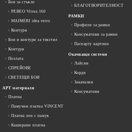
Бои за стъкло
БЛАГОТВОРИТЕЛНОСТ
PEBEO Vitrea 160
РАМКИ
MAIMERI idea vetro
Профили за рамки
Контури
Консумативи за рамки
Бои и контури за текстил
Паспарту картони
Контури
Окачващи системи
Позлата
Лайсни
СПРЕЙОВЕ
Корди
СВЕТЕЩИ БОИ
Закачалки
АРТ материали
Консумативи
Платна
Памучни платна VINCENT
Платна лен с памук
Каширани платна