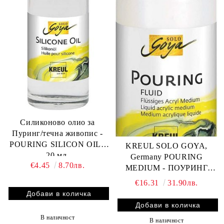
Силиконово олио за
Пуринг/течна живопис -
POURING SILICON OIL -
KREUL SOLO GOYA,
20 мл.
Germany POURING
€4.45
8.70лв.
MEDIUM - ПОУРИНГ
АКРИЛЕН МЕДИУМ за
€16.31
31.90лв.
ТЕЧНА ЖИВОПИС - 750
мл.
В наличност
В наличност