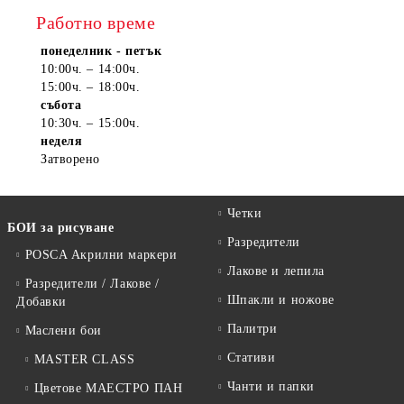
Работно време
понеделник - петък
10:00ч. – 14:00ч.
15:00ч. – 18:00ч.
събота
10:30ч. – 15:00ч.
неделя
Затворено
Четки
БОИ за рисуване
Разредители
POSCA Акрилни маркери
Лакове и лепила
Разредители / Лакове /
Шпакли и ножове
Добавки
Палитри
Маслени бои
Стативи
MASTER CLASS
Чанти и папки
Цветове МАЕСТРО ПАН