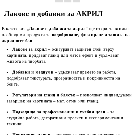
Лакове и добавки за АКРИЛ
В категория
„Лакове и добавки за акрил“
ще откриете всички
необходими продукти за
подобряване, фиксиране и защита на
акрилните бои
.
Лакове за акрил
– осигуряват защитен слой върху
картината, придават гланц или матов ефект и удължават
живота на творбата.
Добавки и медиуми
– удължават времето за работа,
подобряват текстурата, прозрачността и покривността на
боите.
Регулатори на гланц и блясък
– позволяват индивидуален
завършек на картината – мат, сатен или гланц.
Подходящо за професионални и учебни цели
– за
студийна работа, декоративни проекти и експериментални
техники.
Популярни марки
– продукти с доказано качество за