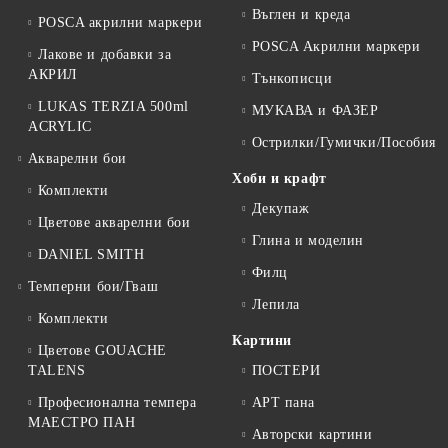
Въглен и креда
POSCA акрилни маркери
POSCA Акрилни маркери
Лакове и добавки за
АКРИЛ
Тънкописци
LUKAS TERZIA 500ml
МУКАВА и ФАЗЕР
ACRYLIC
Острилки/Гумички/Пособия
Акварелни бои
Хоби и крафт
Комплекти
Декупаж
Цветове акварелни бои
Глина и моделин
DANIEL SMITH
Филц
Темперни бои/Гваш
Лепила
Комплекти
Картини
Цветове GOUACHE
TALENS
ПОСТЕРИ
Професионална темпера
АРТ пана
МАЕСТРО ПАН
Авторски картини