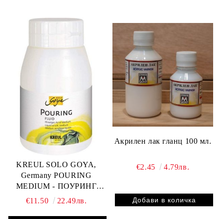
Акрилен лак гланц 100 мл.
KREUL SOLO GOYA,
€2.45
4.79лв.
Germany POURING
MEDIUM - ПОУРИНГ
АКРИЛЕН МЕДИУМ за
€11.50
22.49лв.
ТЕЧНА ЖИВОПИС - 500
мл.