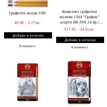
Комплект графитни
Графитен молив 10H
моливи 1504 “График”
асорти 8В-10Н 24 бр./
€0.60
1.17лв.
метална кутия
€17.85
34.91лв.
В наличност
В наличност