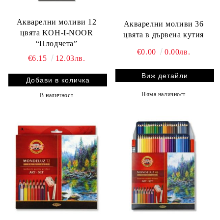
Акварелни моливи 12
Акварелни моливи 36
цвята KOH-I-NOOR
цвята в дървена кутия
“Плодчета”
€0.00
0.00лв.
€6.15
12.03лв.
Виж детайли
Няма наличност
В наличност