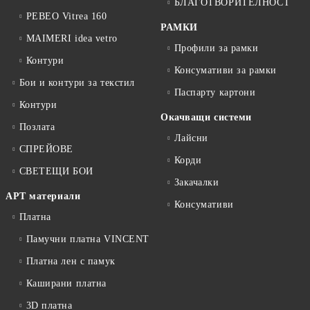
БЛАГОТВОРИТЕЛНОСТ
PEBEO Vitrea 160
РАМКИ
MAIMERI idea vetro
Профили за рамки
Контури
Консумативи за рамки
Бои и контури за текстил
Паспарту картони
Контури
Окачващи системи
Позлата
Лайсни
СПРЕЙОВЕ
Корди
СВЕТЕЩИ БОИ
Закачалки
АРТ материали
Консумативи
Платна
Памучни платна VINCENT
Платна лен с памук
Каширани платна
3D платна