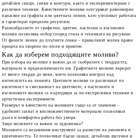
детайлни скици, сенки и контури, както и експериментиране с
различни техники. Качествените моливи осигуряват равномерно
нанасяне на графита или цветната линия, като улесняват работата
и гарантират прецизни резултати.
Разнообразието от графитни, цветни, пастелни и въгленови
моливи позволява избор според стила и техниката на рисуване.
От фините линии до плътните сенки – правилният молив прави
процеса на творене по-лесен и приятен.
Как да изберем подходящите моливи?
При избора на моливи е важно да се съобразите с твърдостта,
материала и предназначението им. Графитните моливи варират
от много твърди до меки, което позволява контрол над
интензитета на линията. Цветните моливи се различават по
наситеност и смесваемост на цветовете, а пастелните и
въгленовите моливи са подходящи за по-експресивни техники и
артистични експерименти.
Размерът и качеството на моливите също са от значение –
удобният захват и висококачествените материали позволяват
дълга и комфортна работа без умора.
Защо моливите са важни за художника?
Моливите са незаменим инструмент за развитие на уменията и
креативността. Те позволяват бързи скици, детайлни рисунки и