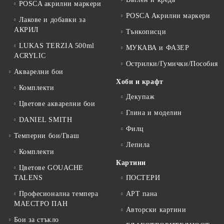
POSCA акрилни маркери
POSCA Акрилни маркери
Лакове и добавки за
АКРИЛ
Тънкописци
LUKAS TERZIA 500ml
МУКАВА и ФАЗЕР
ACRYLIC
Острилки/Гумички/Пособия
Акварелни бои
Хоби и крафт
Комплекти
Декупаж
Цветове акварелни бои
Глина и моделин
DANIEL SMITH
Филц
Темперни бои/Гваш
Лепила
Комплекти
Картини
Цветове GOUACHE
TALENS
ПОСТЕРИ
Професионална темпера
АРТ пана
МАЕСТРО ПАН
Авторски картини
Бои за стъкло