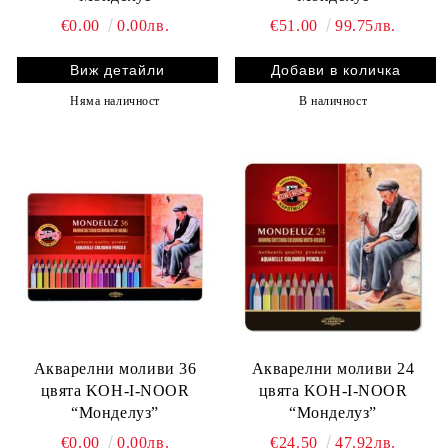
€0.00
0.00лв.
€51.00
99.75лв.
Виж детайли
Няма наличност
В наличност
Акварелни моливи 36
Акварелни моливи 24
цвята KOH-I-NOOR
цвята KOH-I-NOOR
“Монделуз”
“Монделуз”
€0.00
0.00лв.
€24.50
47.92лв.