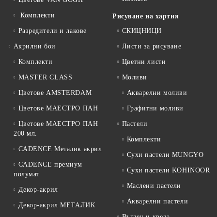
Комплекти
Рисуване на хартия
Разредители и лакове
СКИЦНИЦИ
Акрилни бои
Листи за рисуване
Комплекти
Цветни листи
MASTER CLASS
Моливи
Цветове AMSTERDAM
Акварелни моливи
Цветове МАЕСТРО ПАН
Графитни моливи
Цветове МАЕСТРО ПАН
Пастели
200 мл.
Комплекти
CADENCE Металик акрил
Сухи пастели MUNGYO
CADENCE премиум
Сухи пастели KOHINOOR
полумат
Маслени пастели
Декор-акрил
Акварелни пастели
Декор-акрил МЕТАЛИК
Въглен и креда