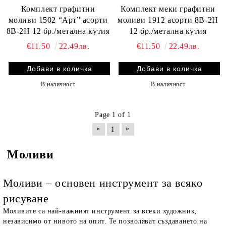
Комплект графитни
Комплект меки графитни
моливи 1502 “Арт” асорти
моливи 1912 асорти 8В-2Н
8В-2Н 12 бр./метална кутия
12 бр./метална кутия
€11.50
22.49лв.
€11.50
22.49лв.
В наличност
В наличност
Page 1 of 1
«
»
1
Моливи
Моливи – основен инструмент за всяко
рисуване
Моливите са най-важният инструмент за всеки художник,
независимо от нивото на опит. Те позволяват създаването на