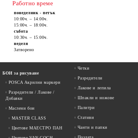
Работно време
понеделник - петък
10:00ч. – 14:00ч.
15:00ч. – 18:00ч.
събота
10:30ч. – 15:00ч.
неделя
Затворено
Четки
БОИ за рисуване
Разредители
POSCA Акрилни маркери
Лакове и лепила
Разредители / Лакове /
Шпакли и ножове
Добавки
Палитри
Маслени бои
Стативи
MASTER CLASS
Чанти и папки
Цветове МАЕСТРО ПАН
Позлата
Цветове VAN GOGH