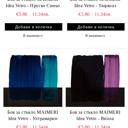
Idea Vetro - Пруско Синьо
Idea Vetro - Тюркоаз
€5.80
11.34лв.
€5.80
11.34лв.
В наличност
В наличност
Боя за стъкло MAIMERI
Боя за стъкло MAIMERI
Idea Vetro - Ултрамарин
Idea Vetro - Виола
€5.80
11.34лв.
€5.80
11.34лв.