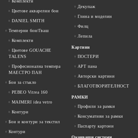
Комплекти
Декупаж
Цветове акварелни бои
Глина и моделин
DANIEL SMITH
Филц
Темперни бои/Гваш
Лепила
Комплекти
Картини
Цветове GOUACHE
TALENS
ПОСТЕРИ
Професионална темпера
АРТ пана
МАЕСТРО ПАН
Авторски картини
Бои за стъкло
БЛАГОТВОРИТЕЛНОСТ
PEBEO Vitrea 160
РАМКИ
MAIMERI idea vetro
Профили за рамки
Контури
Консумативи за рамки
Бои и контури за текстил
Паспарту картони
Контури
Окачващи системи