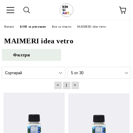
Начало
БОИ за рисуване
Бои за стъкло
MAIMERI idea vetro
MAIMERI idea vetro
Филтри
«
»
1