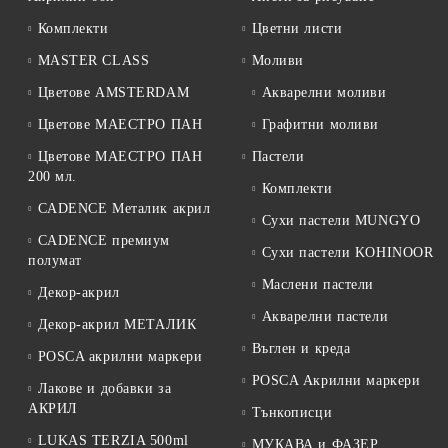
Комплекти
Цветни листи
MASTER CLASS
Моливи
Цветове AMSTERDAM
Акварелни моливи
Цветове МАЕСТРО ПАН
Графитни моливи
Цветове МАЕСТРО ПАН
Пастели
200 мл.
Комплекти
CADENCE Металик акрил
Сухи пастели MUNGYO
CADENCE премиум
Сухи пастели KOHINOOR
полумат
Маслени пастели
Декор-акрил
Акварелни пастели
Декор-акрил МЕТАЛИК
Въглен и креда
POSCA акрилни маркери
POSCA Акрилни маркери
Лакове и добавки за
АКРИЛ
Тънкописци
LUKAS TERZIA 500ml
МУКАВА и ФАЗЕР