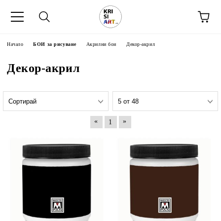
Начало
БОИ за рисуване
Акрилни бои
Декор-акрил
Декор-акрил
«
»
1