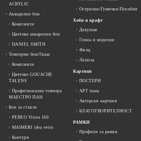
ACRYLIC
Острилки/Гумички/Пособия
Акварелни бои
Хоби и крафт
Комплекти
Декупаж
Цветове акварелни бои
Глина и моделин
DANIEL SMITH
Филц
Темперни бои/Гваш
Лепила
Комплекти
Картини
Цветове GOUACHE
TALENS
ПОСТЕРИ
Професионална темпера
АРТ пана
МАЕСТРО ПАН
Авторски картини
Бои за стъкло
БЛАГОТВОРИТЕЛНОСТ
PEBEO Vitrea 160
РАМКИ
MAIMERI idea vetro
Профили за рамки
Контури