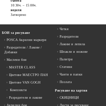
събота
10:30ч. – 15:00ч.
неделя
Затворено
Четки
БОИ за рисуване
Разредители
POSCA Акрилни маркери
Лакове и лепила
Разредители / Лакове /
Шпакли и ножове
Добавки
Палитри
Маслени бои
Стативи
MASTER CLASS
Чанти и папки
Цветове МАЕСТРО ПАН
Позлата
Цветове VAN GOGH
Комплекти
Рисуване на хартия
Разредители и лакове
СКИЦНИЦИ
Акрилни бои
Листи за рисуване