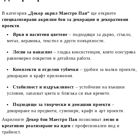
В категория
„Декор акрил Маестро Пан“
ще откриете
специализирани акрилни бои за декорация и декоративни
проекти
.
Ярки и наситени цветове
– подходящи за дърво, стъкло,
метал, керамика, текстил и други повърхности.
Лесни за нанасяне
– гладка консистенция, която осигурява
равномерно покритие и детайлна работа.
Комплекти и отделни тубички
– удобни за малки проекти,
декорации и крафт приложения.
Стабилност и издръжливост
– устойчиви на външни
условия, запазват цвета и блясъка си във времето.
Подходящо за творчески и домашни проекти
–
декориране на предмети, сувенири, крафт и арт проекти.
Акрилните
Декор бои Маестро Пан
позволяват
лесно и
креативно реализиране на идеи
с професионален вид и
трайност.