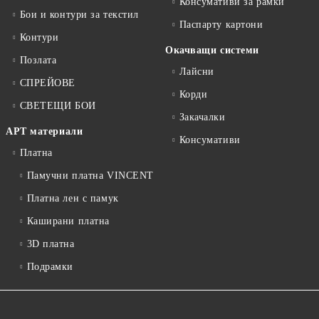
Консумативи за рамки
Бои и контури за текстил
Паспарту картони
Контури
Окачващи системи
Позлата
Лайсни
СПРЕЙОВЕ
Корди
СВЕТЕЩИ БОИ
Закачалки
АРТ материали
Консумативи
Платна
Памучни платна VINCENT
Платна лен с памук
Каширани платна
3D платна
Подрамки