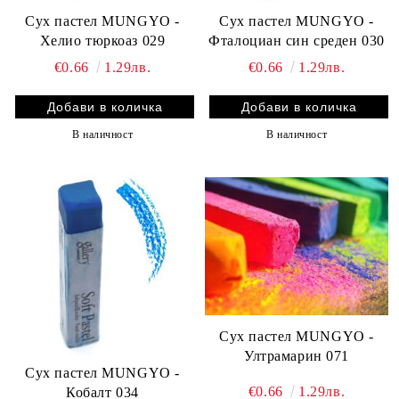
Сух пастел MUNGYO -
Сух пастел MUNGYO -
Хелио тюркоаз 029
Фталоциан син среден 030
€0.66
1.29лв.
€0.66
1.29лв.
В наличност
В наличност
Сух пастел MUNGYO -
Ултрамарин 071
Сух пастел MUNGYO -
€0.66
1.29лв.
Кобалт 034