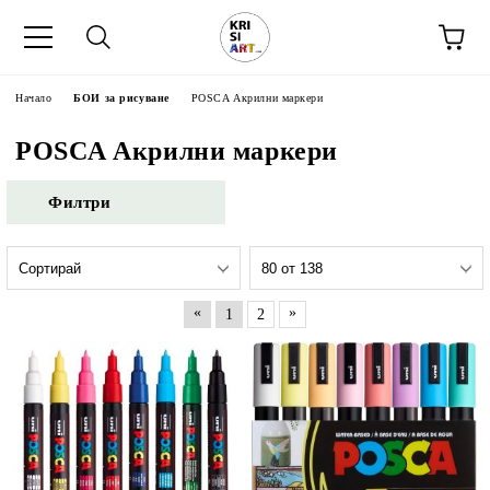
Начало
БОИ за рисуване
POSCA Акрилни маркери
POSCA Акрилни маркери
Филтри
«
»
1
2