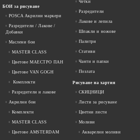
Четки
БОИ за рисуване
Разредители
POSCA Акрилни маркери
Лакове и лепила
Разредители / Лакове /
Шпакли и ножове
Добавки
Палитри
Маслени бои
Стативи
MASTER CLASS
Чанти и папки
Цветове МАЕСТРО ПАН
Позлата
Цветове VAN GOGH
Комплекти
Рисуване на хартия
Разредители и лакове
СКИЦНИЦИ
Акрилни бои
Листи за рисуване
Комплекти
Цветни листи
MASTER CLASS
Моливи
Цветове AMSTERDAM
Акварелни моливи