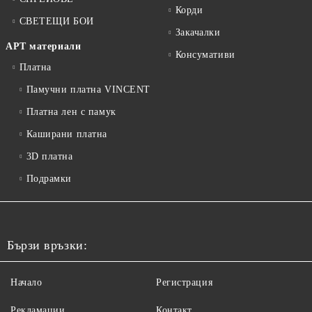
Корди
СВЕТЕЩИ БОИ
Закачалки
АРТ материали
Консумативи
Платна
Памучни платна VINCENT
Платна лен с памук
Каширани платна
3D платна
Подрамки
Бързи връзки:
Начало
Регистрация
Рекламации
Контакт