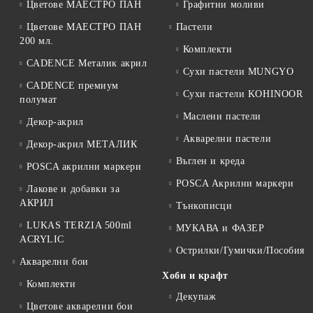
Цветове МАЕСТРО ПАН
Графитни моливи
Цветове МАЕСТРО ПАН
Пастели
200 мл.
Комплекти
CADENCE Металик акрил
Сухи пастели MUNGYO
CADENCE премиум
Сухи пастели KOHINOOR
полумат
Маслени пастели
Декор-акрил
Акварелни пастели
Декор-акрил МЕТАЛИК
Въглен и креда
POSCA акрилни маркери
POSCA Акрилни маркери
Лакове и добавки за
АКРИЛ
Тънкописци
LUKAS TERZIA 500ml
МУКАВА и ФАЗЕР
ACRYLIC
Острилки/Гумички/Пособия
Акварелни бои
Хоби и крафт
Комплекти
Декупаж
Цветове акварелни бои