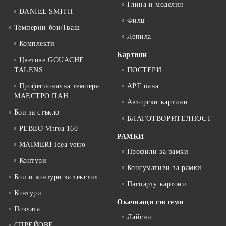
Глина и моделин
DANIEL SMITH
Филц
Темперни бои/Гваш
Лепила
Комплекти
Картини
Цветове GOUACHE
TALENS
ПОСТЕРИ
Професионална темпера
АРТ пана
МАЕСТРО ПАН
Авторски картини
Бои за стъкло
БЛАГОТВОРИТЕЛНОСТ
PEBEO Vitrea 160
РАМКИ
MAIMERI idea vetro
Профили за рамки
Контури
Консумативи за рамки
Бои и контури за текстил
Паспарту картони
Контури
Окачващи системи
Позлата
Лайсни
СПРЕЙОВЕ