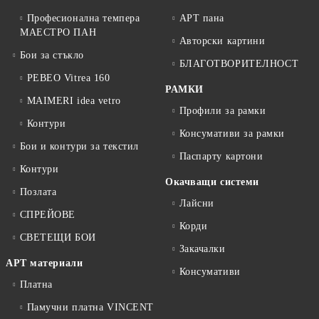
Професионална темпера
АРТ пана
МАЕСТРО ПАН
Авторски картини
Бои за стъкло
БЛАГОТВОРИТЕЛНОСТ
PEBEO Vitrea 160
РАМКИ
MAIMERI idea vetro
Профили за рамки
Контури
Консумативи за рамки
Бои и контури за текстил
Паспарту картони
Контури
Окачващи системи
Позлата
Лайсни
СПРЕЙОВЕ
Корди
СВЕТЕЩИ БОИ
Закачалки
АРТ материали
Консумативи
Платна
Памучни платна VINCENT