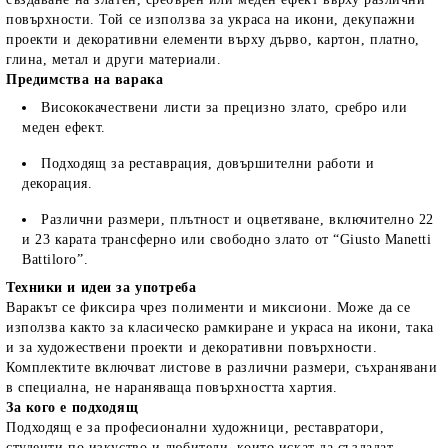
повърхности. Той се използва за украса на икони, декупажни
проекти и декоративни елементи върху дърво, картон, платно,
глина, метал и други материали.
Предимства на варака
Висококачествени листи за прецизно злато, сребро или
меден ефект.
Подходящ за реставрация, довършителни работи и
декорация.
Различни размери, плътност и оцветяване, включително 22
и 23 карата трансферно или свободно злато от “Giusto Manetti
Battiloro”.
Техники и идеи за употреба
Варакът се фиксира чрез полименти и миксиони. Може да се
използва както за класическо рамкиране и украса на икони, така
и за художествени проекти и декоративни повърхности.
Комплектите включват листове в различни размери, съхранявани
в специална, не нараняваща повърхността хартия.
За кого е подходящ
Подходящ е за професионални художници, реставратори,
студенти по изкуство и любители, които искат да създадат