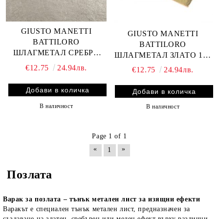
GIUSTO MANETTI
GIUSTO MANETTI
BATTILORO
BATTILORO
ШЛАГМЕТАЛ СРЕБРО
ШЛАГМЕТАЛ ЗЛАТО 100
100 ЛИСТА 16x16 см.
ЛИСТА 16x16 см.
€12.75
24.94лв.
€12.75
24.94лв.
В наличност
В наличност
Page 1 of 1
«
»
1
Позлата
Варак за позлата – тънък метален лист за изящни ефекти
Варакът е специален тънък метален лист, предназначен за
създаване на златен, сребърен или меден ефект върху различни