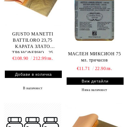
GIUSTO MANETTI
BATTILORO 23,75
КАРАТА ЗЛАТО
ТРАНСФЕРНО - 25
МАСЛЕН МИКСИОН 75
€108.90
212.99лв.
ЛИСТА 8x8 см.
мл. тричасов
€11.71
22.90лв.
Виж детайли
В наличност
Няма наличност