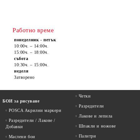
Работно време
понеделник - петък
10:00ч. – 14:00ч.
15:00ч. – 18:00ч.
събота
10:30ч. – 15:00ч.
неделя
Затворено
Четки
БОИ за рисуване
Разредители
POSCA Акрилни маркери
Лакове и лепила
Разредители / Лакове /
Шпакли и ножове
Добавки
Палитри
Маслени бои