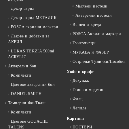
Маслени пастели
Декор-акрил
Акварелни пастели
Декор-акрил МЕТАЛИК
Въглен и креда
POSCA акрилни маркери
POSCA Акрилни маркери
Лакове и добавки за
АКРИЛ
Тънкописци
LUKAS TERZIA 500ml
МУКАВА и ФАЗЕР
ACRYLIC
Острилки/Гумички/Пособия
Акварелни бои
Хоби и крафт
Комплекти
Декупаж
Цветове акварелни бои
Глина и моделин
DANIEL SMITH
Филц
Темперни бои/Гваш
Лепила
Комплекти
Картини
Цветове GOUACHE
TALENS
ПОСТЕРИ