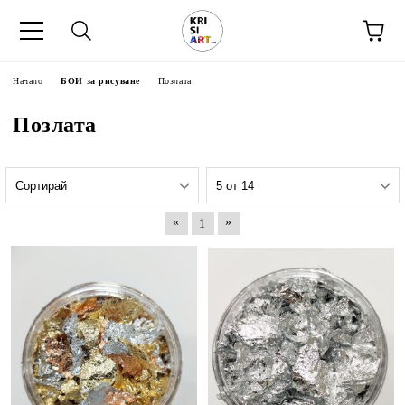
Начало
БОИ за рисуване
Позлата
Позлата
«
»
1