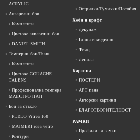
ACRYLIC
Острилки/Гумички/Пособия
Акварелни бои
Хоби и крафт
Комплекти
Декупаж
Цветове акварелни бои
Глина и моделин
DANIEL SMITH
Филц
Темперни бои/Гваш
Лепила
Комплекти
Картини
Цветове GOUACHE
TALENS
ПОСТЕРИ
Професионална темпера
АРТ пана
МАЕСТРО ПАН
Авторски картини
Бои за стъкло
БЛАГОТВОРИТЕЛНОСТ
PEBEO Vitrea 160
РАМКИ
MAIMERI idea vetro
Профили за рамки
Контури