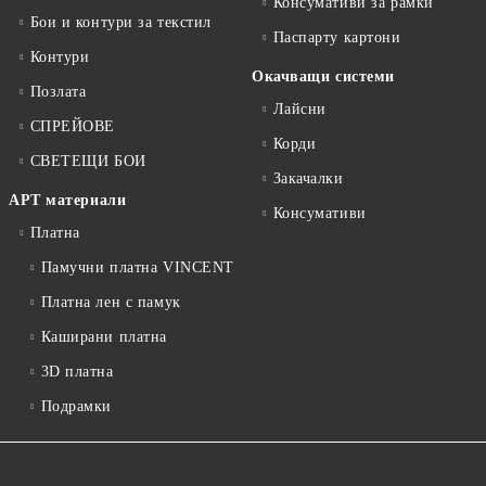
Консумативи за рамки
Бои и контури за текстил
Паспарту картони
Контури
Окачващи системи
Позлата
Лайсни
СПРЕЙОВЕ
Корди
СВЕТЕЩИ БОИ
Закачалки
АРТ материали
Консумативи
Платна
Памучни платна VINCENT
Платна лен с памук
Каширани платна
3D платна
Подрамки