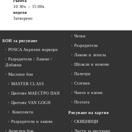
събота
10:30ч. – 15:00ч.
неделя
Затворено
Четки
БОИ за рисуване
Разредители
POSCA Акрилни маркери
Лакове и лепила
Разредители / Лакове /
Шпакли и ножове
Добавки
Палитри
Маслени бои
Стативи
MASTER CLASS
Чанти и папки
Цветове МАЕСТРО ПАН
Позлата
Цветове VAN GOGH
Комплекти
Рисуване на хартия
Разредители и лакове
СКИЦНИЦИ
Акрилни бои
Листи за рисуване