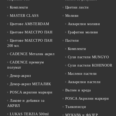
Комплекти
Цветни листи
MASTER CLASS
Моливи
Цветове AMSTERDAM
Акварелни моливи
Цветове МАЕСТРО ПАН
Графитни моливи
Цветове МАЕСТРО ПАН
Пастели
200 мл.
Комплекти
CADENCE Металик акрил
Сухи пастели MUNGYO
CADENCE премиум
Сухи пастели KOHINOOR
полумат
Маслени пастели
Декор-акрил
Акварелни пастели
Декор-акрил МЕТАЛИК
Въглен и креда
POSCA акрилни маркери
POSCA Акрилни маркери
Лакове и добавки за
АКРИЛ
Тънкописци
LUKAS TERZIA 500ml
МУКАВА и ФАЗЕР