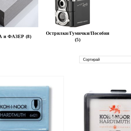
Острилки/Гумички/Пособия
и ФАЗЕР (8)
(5)