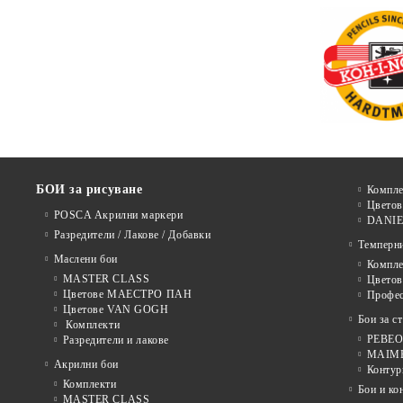
БОИ за рисуване
Компле
Цветов
POSCA Акрилни маркери
DANIE
Разредители / Лакове / Добавки
Темперн
Маслени бои
Компле
MASTER CLASS
Цвето
Цветове МАЕСТРО ПАН
Профе
Цветове VAN GOGH
Бои за с
Комплекти
PEBEO 
Разредители и лакове
MAIMER
Акрилни бои
Контур
Комплекти
Бои и ко
MASTER CLASS