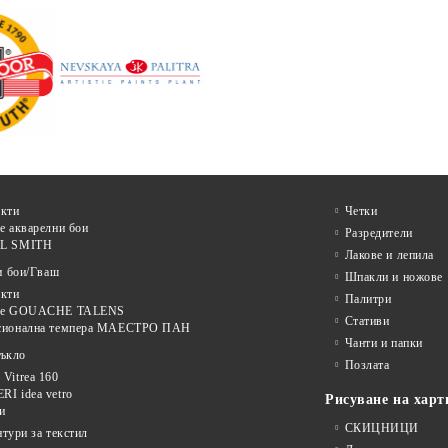
кти
Четки
е акварелни бои
Разредители
L SMITH
Лакове и лепила
и бои/Гваш
Шпакли и ножове
кти
Палитри
ве GOUACHE TALENS
Стативи
сионална темпера МАЕСТРО ПАН
Чанти и папки
тъкло
Позлата
Vitrea 160
I idea vetro
Рисуване на харт
и
СКИЦНИЦИ
нтури за текстил