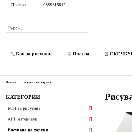
Профил
0889315812
Бои за рисуване
Платна
СКЕЧБУ
Начало
Рисуване на хартия
Рисув
КАТЕГОРИИ
БОИ за рисуване
POSCA Акрилни маркери
АРТ материали
Разредители / Лакове / Добавки
Платна
Рисуване на хартия