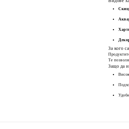
Видове х
Скиц
Аква
Харт
Деко
За кого с
Продуктите
Те позволя
Защо да и
Висок
Подхо
Удобн