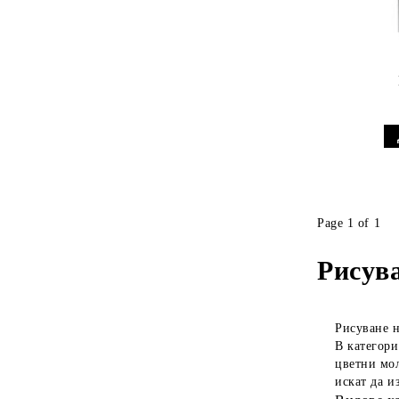
Page 1 of 1
Рисув
Рисуване н
В категори
цветни мол
искат да и