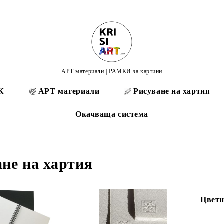
АРТ материали | РАМКИ за картини
К
АРТ материали
Рисуване на хартия
Окачваща система
ане на хартия
Цветн