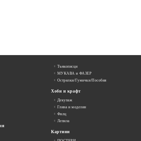
Тънкописци
МУКАВА и ФАЗЕР
Острилки/Гумички/Пособия
Хоби и крафт
Декупаж
Глина и моделин
Филц
Лепила
ия
Картини
ПОСТЕРИ