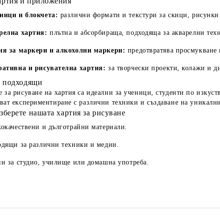
артия и приложения
ници и блокчета:
различни формати и текстури за скици, рисунки
релна хартия:
плътна и абсорбираща, подходяща за акварелни тех
ия за маркери и алкохолни маркери:
предотвратява просмукване 
ративна и рисувателна хартия:
за творчески проекти, колажи и д
а подходящи
 за рисуване на хартия са идеални за ученици, студенти по изкус
ват експериментиране с различни техники и създаване на уникалн
зберете нашата хартия за рисуване
окачествени и дълготрайни материали.
дящи за различни техники и медии.
и за студио, училище или домашна употреба.