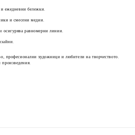
 и ежедневни бележки.
ники и смесени медии.
и осигурява равномерни линии.
изайни.
тво, професионални художници и любители на творчеството.
и произведения.