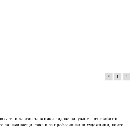
«
»
1
окчета и хартии за всички видове рисуване – от графит и
то за начинаещи, така и за професионални художници, които