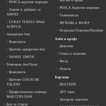
Въглен и креда
POSCA акрилни маркери
POSCA Акрилни маркери
Лакове и добавки за
АКРИЛ
Тънкописци
LUKAS TERZIA 500ml
МУКАВА и ФАЗЕР
ACRYLIC
Острилки/Гумички/Пособия
Акварелни бои
Хоби и крафт
Комплекти
Декупаж
Цветове акварелни бои
Глина и моделин
DANIEL SMITH
Филц
Темперни бои/Гваш
Лепила
Комплекти
Картини
Цветове GOUACHE
TALENS
ПОСТЕРИ
Професионална темпера
АРТ пана
МАЕСТРО ПАН
Авторски картини
Бои за стъкло