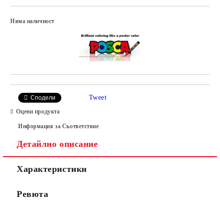
Няма наличност
Добави в желани
Tweet
Сподели
Оцени продукта
Информация за Съответствие
Детайлно описание
Характеристики
Ревюта