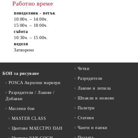
Работно време
понеделник - петък
10:00ч. – 14:00ч.
15:00ч. – 18:00ч.
събота
10:30ч. – 15:00ч.
неделя
Затворено
Четки
БОИ за рисуване
Разредители
POSCA Акрилни маркери
Лакове и лепила
Разредители / Лакове /
Шпакли и ножове
Добавки
Палитри
Маслени бои
Стативи
MASTER CLASS
Чанти и папки
Цветове МАЕСТРО ПАН
Позлата