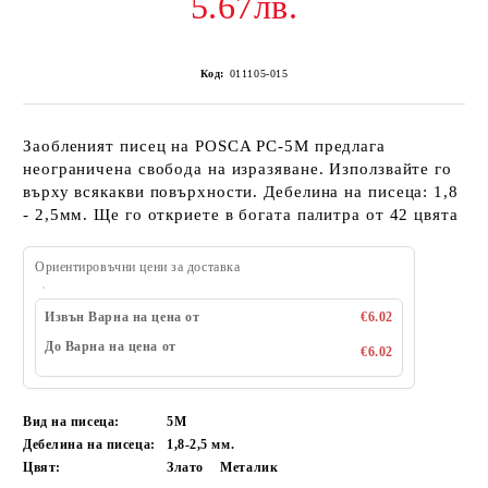
5.67лв.
Код:
011105-015
Заобленият писец на POSCA PC-5M предлага
неограничена свобода на изразяване. Използвайте го
върху всякакви повърхности. Дебелина на писеца: 1,8
- 2,5мм. Ще го откриете в богата палитра от 42 цвята
Ориентировъчни цени за доставка
Извън Варна на цена от
€6.02
До Варна на цена от
€6.02
Вид на писеца:
5M
Дебелина на писеца:
1,8-2,5 мм.
Цвят:
Злато
Металик