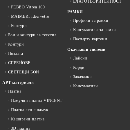
БЛАГОТВОРИТЕЛНОСТ
PEBEO Vitrea 160
РАМКИ
MAIMERI idea vetro
Профили за рамки
Контури
Консумативи за рамки
Бои и контури за текстил
Паспарту картони
Контури
Окачващи системи
Позлата
Лайсни
СПРЕЙОВЕ
Корди
СВЕТЕЩИ БОИ
Закачалки
АРТ материали
Консумативи
Платна
Памучни платна VINCENT
Платна лен с памук
Каширани платна
3D платна