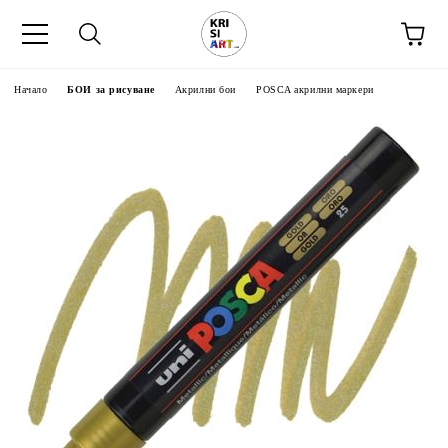
Начало
БОИ за рисуване
Акрилни бои
POSCA акрилни маркери