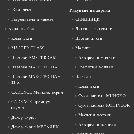
Цветове VAN GOGH
Комплекти
Рисуване на хартия
Разредители и лакове
СКИЦНИЦИ
Акрилни бои
Листи за рисуване
Комплекти
Цветни листи
MASTER CLASS
Моливи
Цветове AMSTERDAM
Акварелни моливи
Цветове МАЕСТРО ПАН
Графитни моливи
Цветове МАЕСТРО ПАН
Пастели
200 мл.
Комплекти
CADENCE Металик акрил
Сухи пастели MUNGYO
CADENCE премиум
Сухи пастели KOHINOOR
полумат
Маслени пастели
Декор-акрил
Акварелни пастели
Декор-акрил МЕТАЛИК