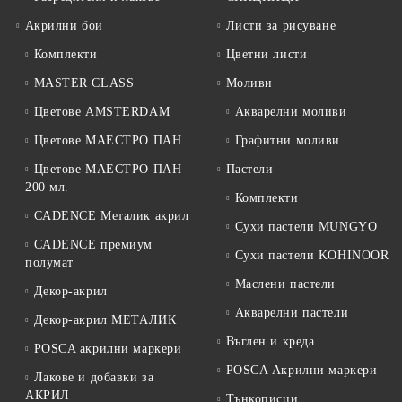
Акрилни бои
Листи за рисуване
Комплекти
Цветни листи
MASTER CLASS
Моливи
Цветове AMSTERDAM
Акварелни моливи
Цветове МАЕСТРО ПАН
Графитни моливи
Цветове МАЕСТРО ПАН
Пастели
200 мл.
Комплекти
CADENCE Металик акрил
Сухи пастели MUNGYO
CADENCE премиум
Сухи пастели KOHINOOR
полумат
Маслени пастели
Декор-акрил
Акварелни пастели
Декор-акрил МЕТАЛИК
Въглен и креда
POSCA акрилни маркери
POSCA Акрилни маркери
Лакове и добавки за
АКРИЛ
Тънкописци