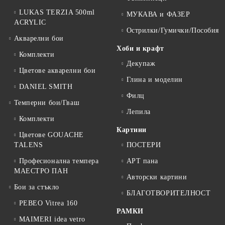
LUKAS TERZIA 500ml
МУКАВА и ФАЗЕР
ACRYLIC
Острилки/Гумички/Пособия
Акварелни бои
Хоби и крафт
Комплекти
Декупаж
Цветове акварелни бои
Глина и моделин
DANIEL SMITH
Филц
Темперни бои/Гваш
Лепила
Комплекти
Картини
Цветове GOUACHE
TALENS
ПОСТЕРИ
Професионална темпера
АРТ пана
МАЕСТРО ПАН
Авторски картини
Бои за стъкло
БЛАГОТВОРИТЕЛНОСТ
PEBEO Vitrea 160
РАМКИ
MAIMERI idea vetro