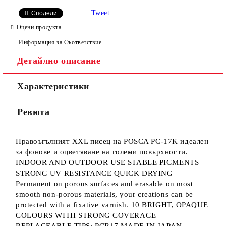
САМО ПОПЪЛНЕТЕ 4 ПОЛЕТА
Tweet
Сподели
Оцени продукта
Информация за Съответствие
Детайлно описание
Характеристики
Ние ще се свържем с вас в рамките на работния ден.
Ревюта
Правоъгълният XXL писец на POSCA PC-17K идеален
за фонове и оцветяване на големи повърхности.
INDOOR AND OUTDOOR USE STABLE PIGMENTS
STRONG UV RESISTANCE QUICK DRYING
Permanent on porous surfaces and erasable on most
smooth non-porous materials, your creations can be
protected with a fixative varnish. 10 BRIGHT, OPAQUE
COLOURS WITH STRONG COVERAGE