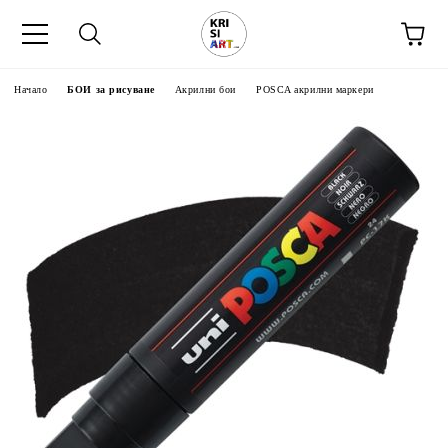
Начало
БОИ за рисуване
Акрилни бои
POSCA акрилни маркери