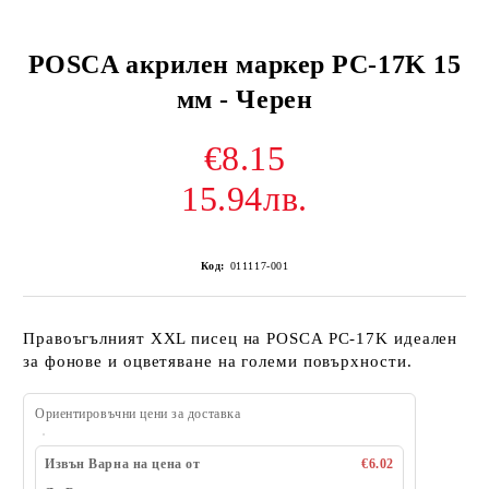
POSCA акрилен маркер PC-17K 15
мм - Черен
€8.15
15.94лв.
Код:
011117-001
Правоъгълният XXL писец на POSCA PC-17K идеален
за фонове и оцветяване на големи повърхности.
Ориентировъчни цени за доставка
Извън Варна на цена от
€6.02