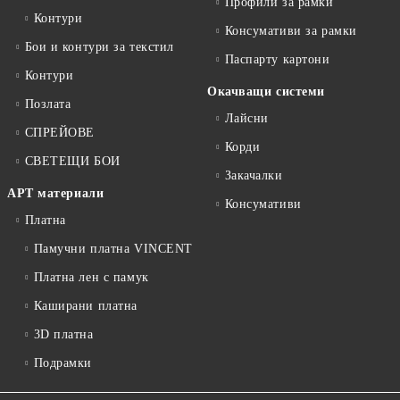
Профили за рамки
Контури
Консумативи за рамки
Бои и контури за текстил
Паспарту картони
Контури
Окачващи системи
Позлата
Лайсни
СПРЕЙОВЕ
Корди
СВЕТЕЩИ БОИ
Закачалки
АРТ материали
Консумативи
Платна
Памучни платна VINCENT
Платна лен с памук
Каширани платна
3D платна
Подрамки