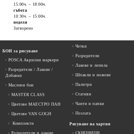
15:00ч. – 18:00ч.
събота
10:30ч. – 15:00ч.
неделя
Затворено
Четки
БОИ за рисуване
Разредители
POSCA Акрилни маркери
Лакове и лепила
Разредители / Лакове /
Шпакли и ножове
Добавки
Палитри
Маслени бои
Стативи
MASTER CLASS
Чанти и папки
Цветове МАЕСТРО ПАН
Позлата
Цветове VAN GOGH
Комплекти
Рисуване на хартия
Разредители и лакове
СКИЦНИЦИ