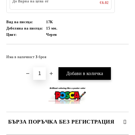
До Варна на цена от
€6.02
Вид на писеца:
17K
Дебелина на писеца:
15 мм.
Цвят:
Черен
Добави в желани
Има в наличност
3
броя
БЪРЗА ПОРЪЧКА БЕЗ РЕГИСТРАЦИЯ