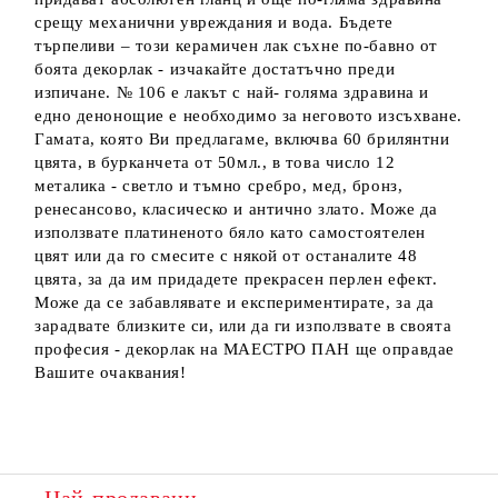
срещу механични увреждания и вода. Бъдете
търпеливи – този керамичен лак съхне по-бавно от
боята декорлак - изчакайте достатъчно преди
изпичане. № 106 е лакът с най- голяма здравина и
едно денонощие е необходимо за неговото изсъхване.
Гамата, която Ви предлагаме, включва 60 брилянтни
цвята, в бурканчета от 50мл., в това число 12
металика - светло и тъмно сребро, мед, бронз,
ренесансово, класическо и антично злато. Може да
използвате платиненото бяло като самостоятелен
цвят или да го смесите с някой от останалите 48
цвята, за да им придадете прекрасен перлен ефект.
Може да се забавлявате и експериментирате, за да
зарадвате близките си, или да ги използвате в своята
професия - декорлак на МАЕСТРО ПАН ще оправдае
Вашите очаквания!