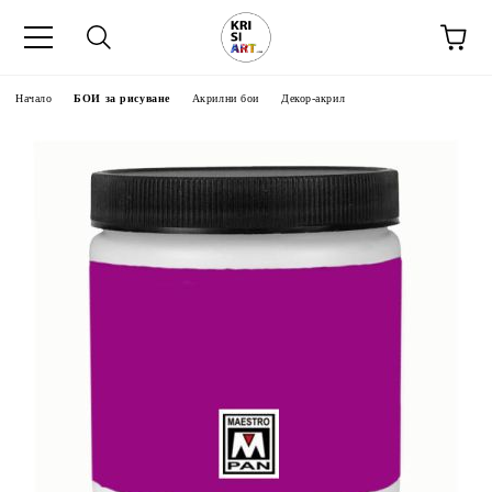
Начало
БОИ за рисуване
Акрилни бои
Декор-акрил