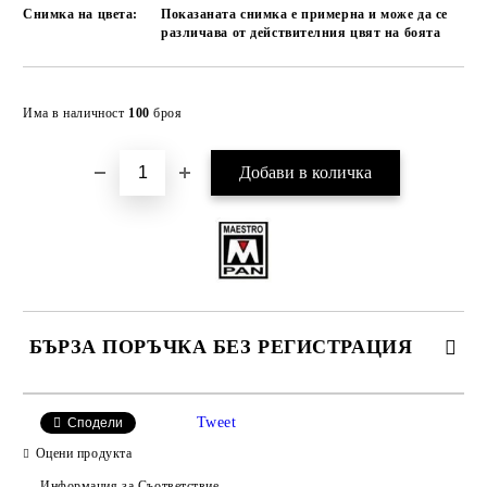
Снимка на цвета:
Показаната снимка е примерна и може да се
различава от действителния цвят на боята
Добави в желани
Има в наличност
100
броя
БЪРЗА ПОРЪЧКА БЕЗ РЕГИСТРАЦИЯ
САМО ПОПЪЛНЕТЕ 4 ПОЛЕТА
Tweet
Сподели
Оцени продукта
Информация за Съответствие