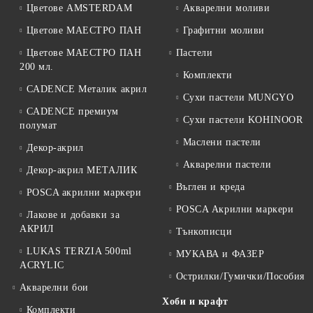
Цветове AMSTERDAM
Акварелни моливи
Цветове МАЕСТРО ПАН
Графитни моливи
Цветове МАЕСТРО ПАН
Пастели
200 мл.
Комплекти
CADENCE Металик акрил
Сухи пастели MUNGYO
CADENCE премиум
Сухи пастели KOHINOOR
полумат
Маслени пастели
Декор-акрил
Акварелни пастели
Декор-акрил МЕТАЛИК
Въглен и креда
POSCA акрилни маркери
POSCA Акрилни маркери
Лакове и добавки за
АКРИЛ
Тънкописци
LUKAS TERZIA 500ml
МУКАВА и ФАЗЕР
ACRYLIC
Острилки/Гумички/Пособия
Акварелни бои
Хоби и крафт
Комплекти