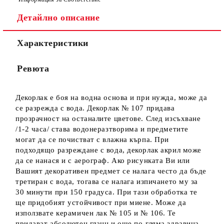
Детайлно описание
Характеристики
Ние ще се свържем с вас в рамките на работния ден.
Ревюта
Декорлак е боя на водна основа и при нужда, може да
се разрежда с вода. Декорлак № 107 придава
прозрачност на останалите цветове. След изсъхване
/1-2 часа/ става водонеразтворима и предметите
могат да се почистват с влажна кърпа. При
подходящо разреждане с вода, декорлак акрил може
да се нанася и с аерограф. Ако рисунката Ви или
Вашият декоративен предмет се налага често да бъде
третиран с вода, тогава се налага изпичането му за
30 минути при 150 градуса. При тази обработка те
ще придобият устойчивост при миене. Може да
използвате керамичен лак № 105 и № 106. Те
придават абсолютен гланц и още по-гляма здравина