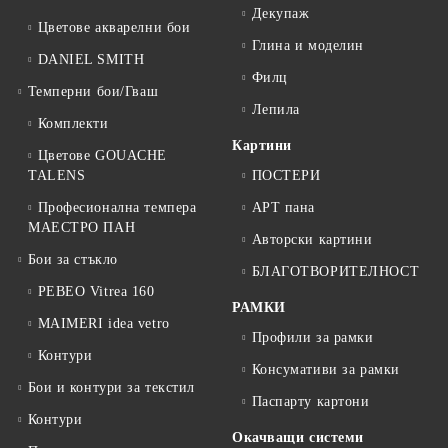
Декупаж
Цветове акварелни бои
Глина и моделин
DANIEL SMITH
Филц
Темперни бои/Гваш
Лепила
Комплекти
Картини
Цветове GOUACHE
TALENS
ПОСТЕРИ
Професионална темпера
АРТ пана
МАЕСТРО ПАН
Авторски картини
Бои за стъкло
БЛАГОТВОРИТЕЛНОСТ
PEBEO Vitrea 160
РАМКИ
MAIMERI idea vetro
Профили за рамки
Контури
Консумативи за рамки
Бои и контури за текстил
Паспарту картони
Контури
Окачващи системи