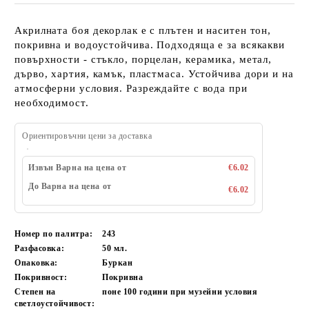
Акрилната боя декорлак е с плътен и наситен тон,
покривна и водоустойчива. Подходяща е за всякакви
повърхности - стъкло, порцелан, керамика, метал,
дърво, хартия, камък, пластмаса. Устойчива дори и на
атмосферни условия. Разреждайте с вода при
необходимост.
Ориентировъчни цени за доставка
Извън Варна на цена от
€6.02
До Варна на цена от
€6.02
Номер по палитра:
243
Разфасовка:
50
мл.
Опаковка:
Буркан
Покривност:
Покривна
Степен на
поне 100
години при музейни условия
светлоустойчивост: