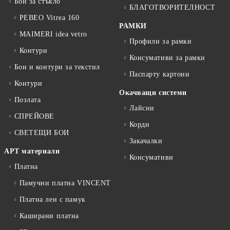
Бои за стъкло
БЛАГОТВОРИТЕЛНОСТ
PEBEO Vitrea 160
РАМКИ
MAIMERI idea vetro
Профили за рамки
Контури
Консумативи за рамки
Бои и контури за текстил
Паспарту картони
Контури
Окачващи системи
Позлата
Лайсни
СПРЕЙОВЕ
Корди
СВЕТЕЩИ БОИ
Закачалки
АРТ материали
Консумативи
Платна
Памучни платна VINCENT
Платна лен с памук
Каширани платна