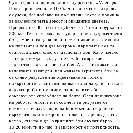
Супер фината акрилна боя за художници „Маестро
Пан е произведена с 100 % чист пигмент и акрилна
емулсия, без добавка на пълнители, което е причина
за изключителната яркост и брилянтни цветове.
Предлагат се 84 цвята в тубичка от 45 мл и буркан от
200 мл. Те са от класа на супер фините художествени
бои, смлени са до колоидно състояние и големината
на пигмента е под два микрона. Акрилната боя се
отличава значително от маслената боя. Като начало –
тя се разрежда с вода, а не с уайт спирт или
терпентин, като маслената боя. Ако в техниката си
използвате велатури, или желаете акрилните бои да
са силно разредени за оцветяване на големи
повърхности, съветваме ви вместо вода да използвате
акрилен работен медиум, за да не отслабне
свързващата способност на боята. След приключване
на работа, четките и пособията за рисуване се
измиват с вода. С акрилна боя може да се работи
върху всякаква повърхност: платно, картон, дърво,
камък, стъкло и др. Акрилните бои съхнат бързо -
10,20 минути до час, в зависимост от повърхността,