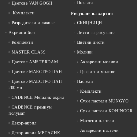
Позлата
Цветове VAN GOGH
Комплекти
Рисуване на хартия
Разредители и лакове
СКИЦНИЦИ
Акрилни бои
Листи за рисуване
Комплекти
Цветни листи
MASTER CLASS
Моливи
Цветове AMSTERDAM
Акварелни моливи
Цветове МАЕСТРО ПАН
Графитни моливи
Цветове МАЕСТРО ПАН
Пастели
200 мл.
Комплекти
CADENCE Металик акрил
Сухи пастели MUNGYO
CADENCE премиум
Сухи пастели KOHINOOR
полумат
Маслени пастели
Декор-акрил
Акварелни пастели
Декор-акрил МЕТАЛИК