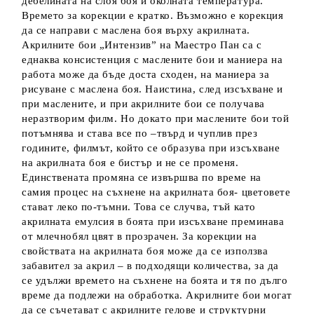
дебелината на слоя боя и околната температура.
Времето за корекции е кратко. Възможно е корекция
да се направи с маслена боя върху акрилната.
Акрилните бои „Интензив” на Маестро Пан са с
еднаква консистенция с маслените бои и маниера на
работа може да бъде доста сходен, на маниера за
рисуване с маслена боя. Наистина, след изсъхване и
при маслените, и при акрилните бои се получава
неразтворим филм. Но докато при маслените бои той
потъмнява и става все по –твърд и чуплив през
годините, филмът, който се образува при изсъхване
на акрилната боя е бистър и не се променя.
Единствената промяна се извършва по време на
самия процес на съхнене на акрилната боя- цветовете
стават леко по-тъмни. Това се случва, тъй като
акрилната емулсия в боята при изсъхване преминава
от млечнобял цвят в прозрачен. За корекции на
свойствата на акрилната боя може да се използва
забавител за акрил – в подходящи количества, за да
се удължи времето на съхнене на боята и тя по дълго
време да подлежи на обработка. Акрилните бои могат
да се съчетават с акрилните гелове и структурни