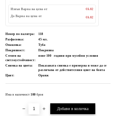
Извън Варна на цена от
€6.02
До Варна на цена от
€6.02
Номер по палитра:
118
Разфасовка:
45 мл.
Опаковка:
Туба
Покривност:
Покривна
Степен на
поне 100
години при музейни условия
светлоустойчивост:
Снимка на цвета:
Показаната снимка е примерна и може да се
различава от действителния цвят на боята
Цвят:
Оранж
Добави в желани
Има в наличност
100
броя