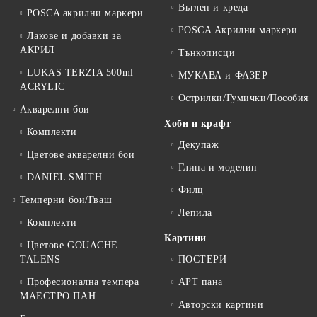
Въглен и креда
POSCA акрилни маркери
POSCA Акрилни маркери
Лакове и добавки за
АКРИЛ
Тънкописци
LUKAS TERZIA 500ml
МУКАВА и ФАЗЕР
ACRYLIC
Острилки/Гумички/Пособия
Акварелни бои
Хоби и крафт
Комплекти
Декупаж
Цветове акварелни бои
Глина и моделин
DANIEL SMITH
Филц
Темперни бои/Гваш
Лепила
Комплекти
Картини
Цветове GOUACHE
TALENS
ПОСТЕРИ
Професионална темпера
АРТ пана
МАЕСТРО ПАН
Авторски картини