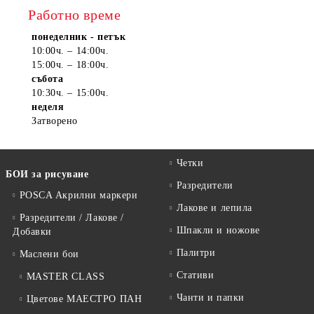
Работно време
понеделник - петък
10:00ч. – 14:00ч.
15:00ч. – 18:00ч.
събота
10:30ч. – 15:00ч.
неделя
Затворено
Четки
БОИ за рисуване
Разредители
POSCA Акрилни маркери
Лакове и лепила
Разредители / Лакове /
Шпакли и ножове
Добавки
Палитри
Маслени бои
Стативи
MASTER CLASS
Чанти и папки
Цветове МАЕСТРО ПАН