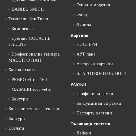
Глина и моделин
DANIEL SMITH
Филц
Темперни бои/Гваш
Лепила
Комплекти
Картини
Цветове GOUACHE
TALENS
ПОСТЕРИ
Професионална темпера
АРТ пана
МАЕСТРО ПАН
Авторски картини
Бои за стъкло
БЛАГОТВОРИТЕЛНОСТ
PEBEO Vitrea 160
РАМКИ
MAIMERI idea vetro
Профили за рамки
Контури
Консумативи за рамки
Бои и контури за текстил
Паспарту картони
Контури
Окачващи системи
Позлата
Лайсни