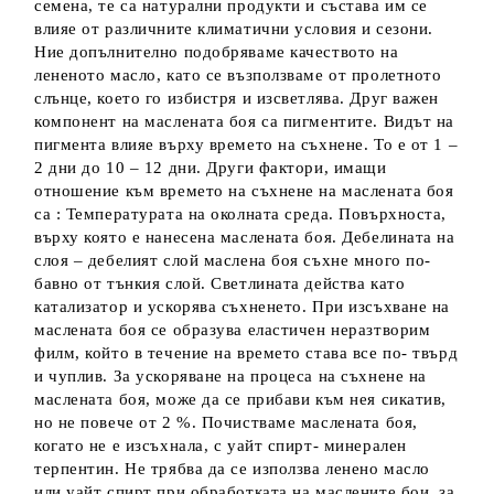
семена, те са натурални продукти и състава им се
влияе от различните климатични условия и сезони.
Ние допълнително подобряваме качеството на
лененото масло, като се възползваме от пролетното
слънце, което го избистря и изсветлява. Друг важен
компонент на маслената боя са пигментите. Видът на
пигмента влияе върху времето на съхнене. То е от 1 –
2 дни до 10 – 12 дни. Други фактори, имащи
отношение към времето на съхнене на маслената боя
са : Температурата на околната среда. Повърхноста,
върху която е нанесена маслената боя. Дебелината на
слоя – дебелият слой маслена боя съхне много по-
бавно от тънкия слой. Светлината действа като
катализатор и ускорява съхненето. При изсъхване на
маслената боя се образува еластичен неразтворим
филм, който в течение на времето става все по- твърд
и чуплив. За ускоряване на процеса на съхнене на
маслената боя, може да се прибави към нея сикатив,
но не повече от 2 %. Почистваме маслената боя,
когато не е изсъхнала, с уайт спирт- минерален
терпентин. Не трябва да се използва ленено масло
или уайт спирт при обработката на маслените бои, за