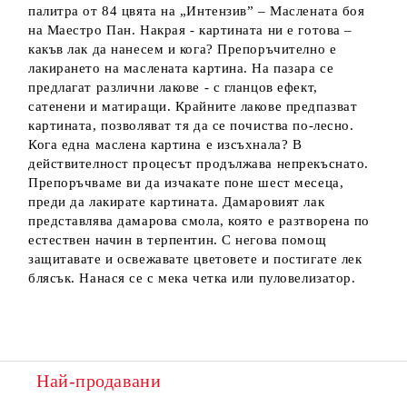
палитра от 84 цвята на „Интензив” – Маслената боя
на Маестро Пан. Накрая - картината ни е готова –
какъв лак да нанесем и кога? Препоръчително е
лакирането на маслената картина. На пазара се
предлагат различни лакове - с гланцов ефект,
сатенени и матиращи. Крайните лакове предпазват
картината, позволяват тя да се почиства по-лесно.
Кога една маслена картина е изсъхнала? В
действителност процесът продължава непрекъснато.
Препоръчваме ви да изчакате поне шест месеца,
преди да лакирате картината. Дамаровият лак
представлява дамарова смола, която е разтворена по
естествен начин в терпентин. С негова помощ
защитавате и освежавате цветовете и постигате лек
блясък. Нанася се с мека четка или пуловелизатор.
Най-продавани