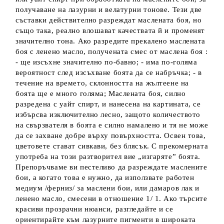
получаване на лазурни и велатурни тонове. Тези две
съставки действително разреждат маслената боя, но
също така, реално влошават качествата й и променят
значително тона. Ако разредите прекалено маслената
боя с ленено масло, получената смес от маслена боя :
- ще изсъхне значително по-бавно; - има по-голяма
вероятност след изсъхване боята да се набръчка; - в
течение на времето, склонността на жълтеене на
боята ще е много голяма; Маслената боя, силно
разредена с уайт спирт, и нанесена на картината, се
избърсва изключително лесно, защото количеството
на свързвателя в боята е силно намалено и тя не може
да се захване добре върху повърхността. Освен това,
цветовете стават сивкави, без блясък. С прекомерната
употреба на този разтворител вие „изгаряте” боята.
Препоръчваме ви пестеливо да разреждате маслените
бои, а когато това е нужно, да използвате работен
медиум /ферниз/ за маслени бои, или дамаров лак и
ленено масло, смесени в отношение 1/ 1. Ако търсите
красиви прозрачни нюанси, разгледайте и се
ориентирайте към лазурните пигменти в широката