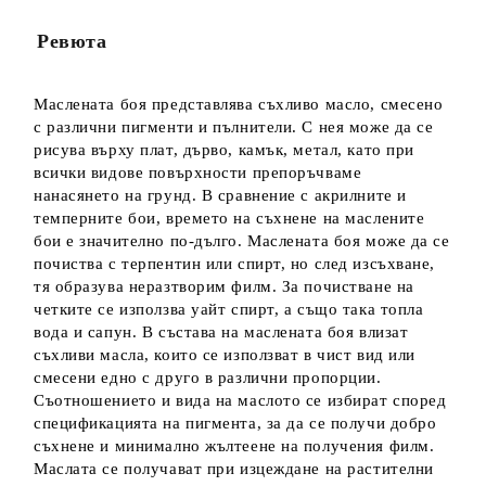
Ние ще се свържем с вас в рамките на работния ден.
Ревюта
Маслената боя представлява съхливо масло, смесено
с различни пигменти и пълнители. С нея може да се
рисува върху плат, дърво, камък, метал, като при
всички видове повърхности препоръчваме
нанасянето на грунд. В сравнение с акрилните и
темперните бои, времето на съхнене на маслените
бои е значително по-дълго. Маслената боя може да се
почиства с терпентин или спирт, но след изсъхване,
тя образува неразтворим филм. За почистване на
четките се използва уайт спирт, а също така топла
вода и сапун. В състава на маслената боя влизат
съхливи масла, които се използват в чист вид или
смесени едно с друго в различни пропорции.
Съотношението и вида на маслото се избират според
спецификацията на пигмента, за да се получи добро
съхнене и минимално жълтеене на получения филм.
Маслата се получават при изцеждане на растителни