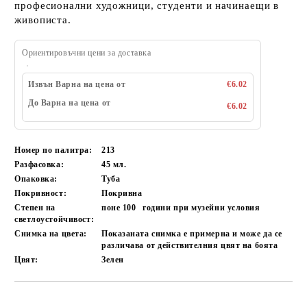
професионални художници, студенти и начинаещи в
живописта.
Ориентировъчни цени за доставка
Извън Варна на цена от
€6.02
До Варна на цена от
€6.02
Номер по палитра:
213
Разфасовка:
45 мл.
Опаковка:
Туба
Покривност:
Покривна
Степен на
поне 100
години при музейни условия
светлоустойчивост:
Снимка на цвета:
Показаната снимка е примерна и може да се
различава от действителния цвят на боята
Цвят:
Зелен
Добави в желани