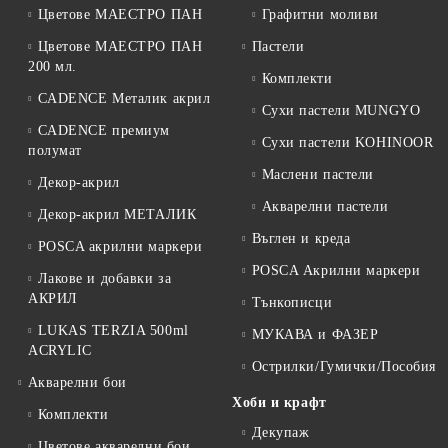
Цветове МАЕСТРО ПАН
Графитни моливи
Цветове МАЕСТРО ПАН
Пастели
200 мл.
Комплекти
CADENCE Металик акрил
Сухи пастели MUNGYO
CADENCE премиум
Сухи пастели KOHINOOR
полумат
Маслени пастели
Декор-акрил
Акварелни пастели
Декор-акрил МЕТАЛИК
Въглен и креда
POSCA акрилни маркери
POSCA Акрилни маркери
Лакове и добавки за
АКРИЛ
Тънкописци
LUKAS TERZIA 500ml
МУКАВА и ФАЗЕР
ACRYLIC
Острилки/Гумички/Пособия
Акварелни бои
Хоби и крафт
Комплекти
Декупаж
Цветове акварелни бои