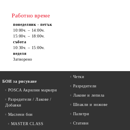
Работно време
понеделник - петък
10:00ч. – 14:00ч.
15:00ч. – 18:00ч.
събота
10:30ч. – 15:00ч.
неделя
Затворено
Четки
БОИ за рисуване
Разредители
POSCA Акрилни маркери
Лакове и лепила
Разредители / Лакове /
Шпакли и ножове
Добавки
Палитри
Маслени бои
Стативи
MASTER CLASS