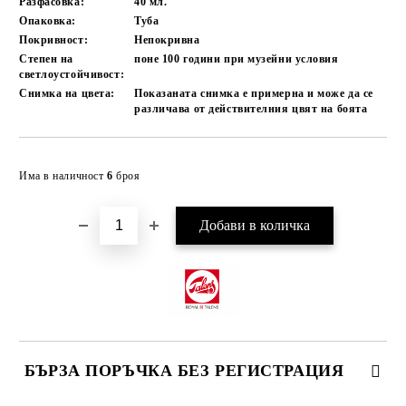
Разфасовка:
40
мл.
Опаковка:
Туба
Покривност:
Непокривна
Степен на
поне 100
години при музейни условия
светлоустойчивост:
Снимка на цвета:
Показаната снимка е примерна и може да се
различава от действителния цвят на боята
Добави в желани
Има в наличност
6
броя
БЪРЗА ПОРЪЧКА БЕЗ РЕГИСТРАЦИЯ