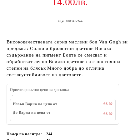
14.00лв.
Код:
010340-244
Висококачествената серия маслени бои Van Gogh ви
предлага: Силни и брилянтни цветове Високо
съдържание на пигмент Боите се смесват и
обработват лесно Всичко цветове са с постоянна
степен на блясък Много добра до отлична
светлоустойчивост на цветовете.
Ориентировъчни цени за доставка
Извън Варна на цена от
€6.02
До Варна на цена от
€6.02
Номер по палитра:
244