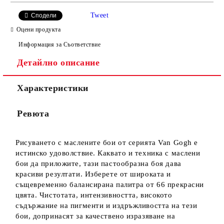
САМО ПОПЪЛНЕТЕ 4 ПОЛЕТА
Tweet
Сподели
Оцени продукта
Информация за Съответствие
Детайлно описание
Характеристики
Ние ще се свържем с вас в рамките на работния ден.
Ревюта
Рисуването с маслените бои от серията Van Gogh е
истинско удоволствие. Каквато и техника с маслени
бои да приложите, тази пастообразна боя дава
красиви резултати. Изберете от широката и
същевременно балансирана палитра от 66 прекрасни
цвята. Чистотата, интензивността, високото
съдържание на пигменти и издръжливостта на тези
бои, допринасят за качествено изразяване на