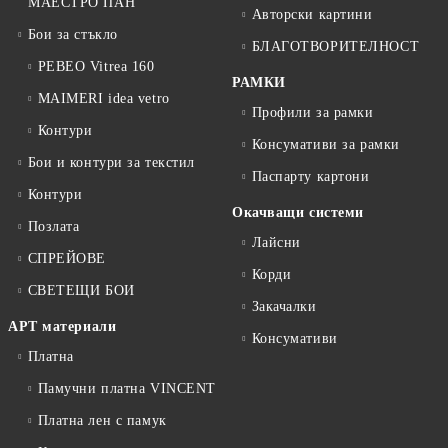
МАЕСТРО ПАН
Авторски картини
Бои за стъкло
БЛАГОТВОРИТЕЛНОСТ
PEBEO Vitrea 160
РАМКИ
MAIMERI idea vetro
Профили за рамки
Контури
Консумативи за рамки
Бои и контури за текстил
Паспарту картони
Контури
Окачващи системи
Позлата
Лайсни
СПРЕЙОВЕ
Корди
СВЕТЕЩИ БОИ
Закачалки
АРТ материали
Консумативи
Платна
Памучни платна VINCENT
Платна лен с памук