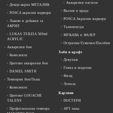
Акварелни пастели
Декор-акрил МЕТАЛИК
Въглен и креда
POSCA акрилни маркери
POSCA Акрилни маркери
Лакове и добавки за
АКРИЛ
Тънкописци
LUKAS TERZIA 500ml
МУКАВА и ФАЗЕР
ACRYLIC
Острилки/Гумички/Пособия
Акварелни бои
Хоби и крафт
Комплекти
Декупаж
Цветове акварелни бои
Глина и моделин
DANIEL SMITH
Филц
Темперни бои/Гваш
Лепила
Комплекти
Картини
Цветове GOUACHE
TALENS
ПОСТЕРИ
Професионална темпера
АРТ пана